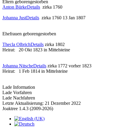
Eltern
geboren
gestorben
Anton Bürke
Details
zirka 1760
Johanna Just
Details
zirka 1760
13 Jan 1807
Ehefrauen
geboren
gestorben
Thecla Olbrich
Details
zirka 1802
Heirat:
20 Okt 1823 in Mittelsteine
Johanna Nitsche
Details
zirka 1772
vorher 1823
Heirat:
1 Feb 1814 in Mittelsteine
Lade Information
Lade Vorfahren
Lade Nachfahren
Letzte Aktualisierung: 21 Dezember 2022
Joaktree 1.4.3 (2009-2026)