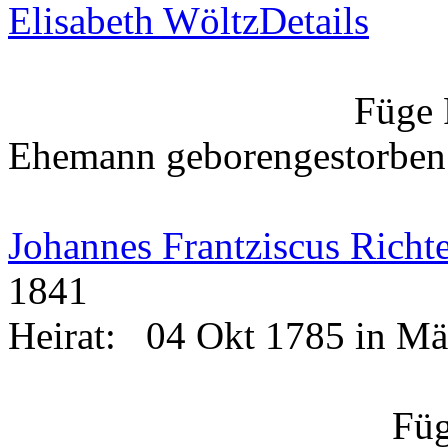
Elisabeth Wöltz
Details
Füge 
Ehemann
geboren
gestorben
Johannes Frantziscus Richt
1841
Heirat:
04 Okt 1785 in M
Füg