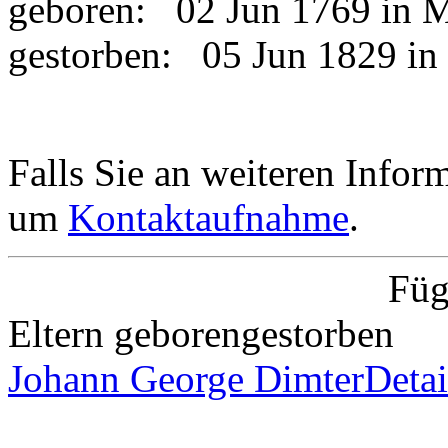
geboren:
02 Jun 1769 in 
gestorben:
05 Jun 1829 i
Falls Sie an weiteren Informa
um
Kontaktaufnahme
.
Füg
Eltern
geboren
gestorben
Johann George Dimter
Detai